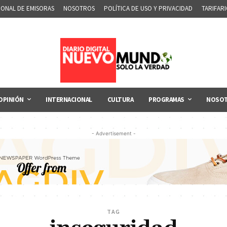
IONAL DE EMISORAS
NOSOTROS
POLÍTICA DE USO Y PRIVACIDAD
TARIFAR
OPINIÓN
INTERNACIONAL
CULTURA
PROGRAMAS
NOSO
- Advertisement -
TAG