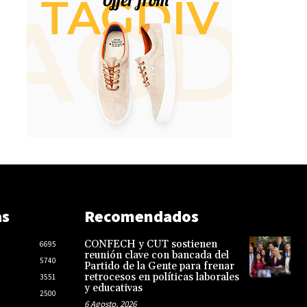
as
Recomendados
CONFECH y CUT sostienen
6695
reunión clave con bancada del
5740
Partido de la Gente para frenar
retrocesos en políticas laborales
3551
y educativas
2500
6 Agosto, 2026