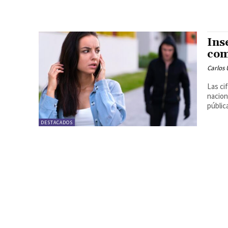
Ins
com
Carlos 
Las ci
nacion
pública
DESTACADOS