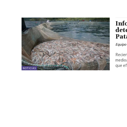
Inf
det
Pat
Equipo
Recien
medioa
que ef
NOTICIAS