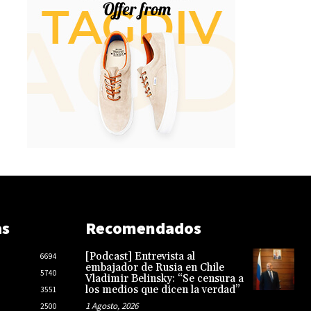
as
Recomendados
[Podcast] Entrevista al
6694
embajador de Rusia en Chile
5740
Vladimir Belinsky: “Se censura a
los medios que dicen la verdad”
3551
1 Agosto, 2026
2500