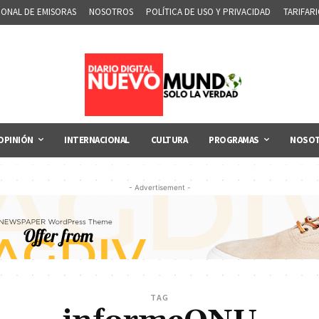
IONAL DE EMISORAS
NOSOTROS
POLÍTICA DE USO Y PRIVACIDAD
TARIFAR
OPINIÓN
INTERNACIONAL
CULTURA
PROGRAMAS
NOSO
- Advertisement -
TAG