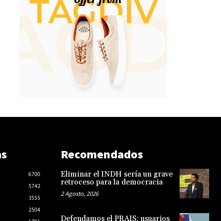
as
Recomendados
Eliminar el INDH sería un grave
6700
retroceso para la democracia
5742
2 Agosto, 2026
3555
2504
Defendamos el PRAIS: usuarios