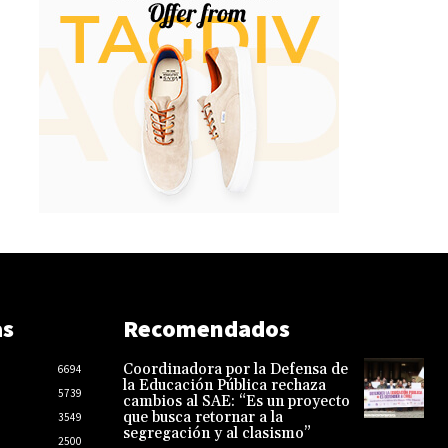
as
Recomendados
Coordinadora por la Defensa de
6694
la Educación Pública rechaza
5739
cambios al SAE: “Es un proyecto
que busca retornar a la
3549
segregación y al clasismo”
2500