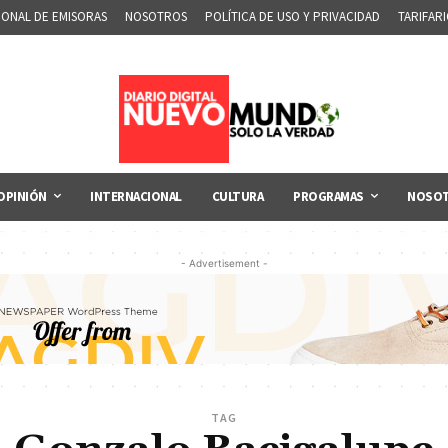
IONAL DE EMISORAS
NOSOTROS
POLÍTICA DE USO Y PRIVACIDAD
TARIFAR
OPINIÓN
INTERNACIONAL
CULTURA
PROGRAMAS
NOSO
- Advertisement -
TAG