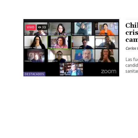
Chi
cri
cam
Carlos 
Las fu
candid
sanitar
DESTACADOS