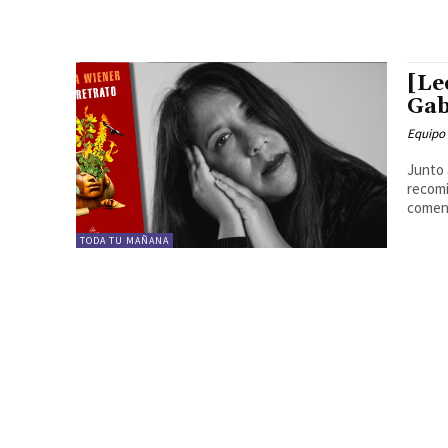
[Le
Gab
Equipo
Junto 
recomi
coment
TODA TU MAÑANA