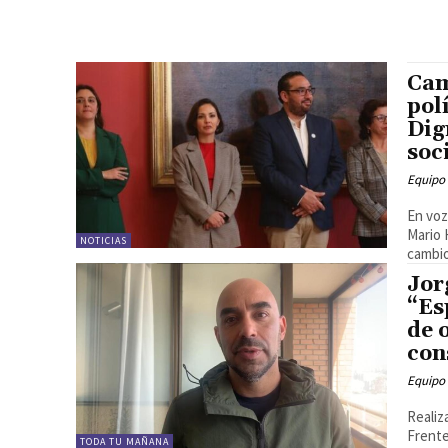
Cam
pol
Dig
soc
Equipo
En voz
Mario 
NOTICIAS
cambio
Jor
“Es
de 
con
Equipo
Realiz
Frente
TODA TU MAÑANA