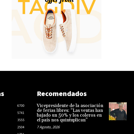
as
Recomendados
Vicepresidente de la asociación
6700
de ferias libres: “Las ventas han
5741
bajado un 50% y los coleros en
el país nos quintuplican”
3555
7 Agosto, 2026
2504