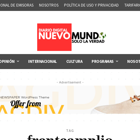
IONAL DE EMISORAS
NOSOTROS
POLÍTICA DE USO Y PRIVACIDAD
TARIFAR
OPINIÓN
INTERNACIONAL
CULTURA
PROGRAMAS
NOSO
- Advertisement -
TAG