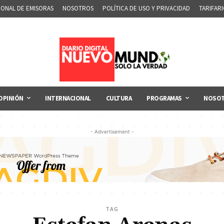
IONAL DE EMISORAS
NOSOTROS
POLÍTICA DE USO Y PRIVACIDAD
TARIFAR
OPINIÓN
INTERNACIONAL
CULTURA
PROGRAMAS
NOSO
- Advertisement -
TAG