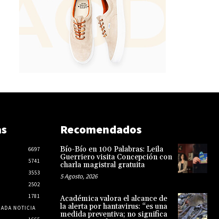
as
Recomendados
Bío-Bío en 100 Palabras: Leila
6697
Guerriero visita Concepción con
5741
charla magistral gratuita
3553
5 Agosto, 2026
2502
1781
Académica valora el alcance de
la alerta por hantavirus: “es una
CADA NOTICIA
medida preventiva; no significa