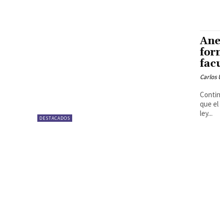
Ane
for
fac
Carlos 
Contin
que el
ley...
DESTACADOS