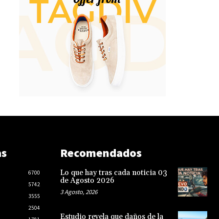
as
Recomendados
Lo que hay tras cada noticia 03
6700
de Agosto 2026
5742
3 Agosto, 2026
3555
2504
Estudio revela que daños de la