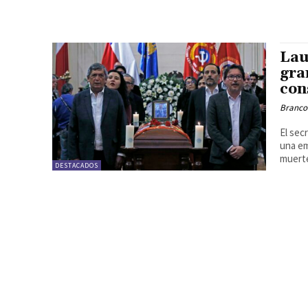
Lau
gra
con
Branco
El sec
una em
muerte
DESTACADOS