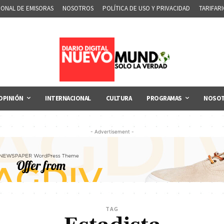
IONAL DE EMISORAS
NOSOTROS
POLÍTICA DE USO Y PRIVACIDAD
TARIFAR
OPINIÓN
INTERNACIONAL
CULTURA
PROGRAMAS
NOSO
- Advertisement -
TAG