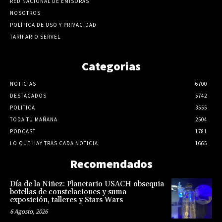
RED NACIONAL DE EMISORAS
NOSOTROS
POLÍTICA DE USO Y PRIVACIDAD
TARIFARIO SERVEL
Categorias
NOTICIAS
6700
DESTACADOS
5742
POLITICA
3555
TODA TU MAÑANA
2504
PODCAST
1781
LO QUE HAY TRAS CADA NOTICIA
1665
Recomendados
Día de la Niñez: Planetario USACH obsequia
botellas de constelaciones y suma
exposición, talleres y Stars Wars
6 Agosto, 2026