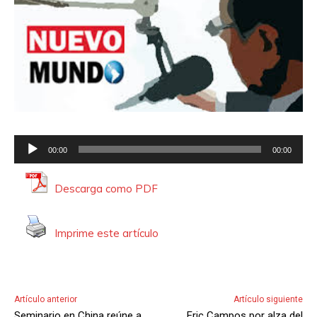
R
00:00
00:00
e
p
Descarga como PDF
r
o
Imprime este artículo
d
u
c
t
Artículo anterior
Artículo siguiente
o
Seminario en China reúne a
Eric Campos por alza del