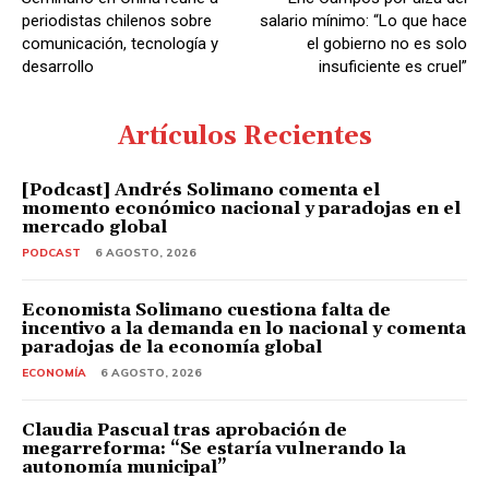
r
periodistas chilenos sobre
salario mínimo: “Lo que hace
d
comunicación, tecnología y
el gobierno no es solo
desarrollo
insuficiente es cruel”
e
A
u
Artículos Recientes
d
i
[Podcast] Andrés Solimano comenta el
momento económico nacional y paradojas en el
o
mercado global
PODCAST
6 AGOSTO, 2026
Economista Solimano cuestiona falta de
incentivo a la demanda en lo nacional y comenta
paradojas de la economía global
ECONOMÍA
6 AGOSTO, 2026
Claudia Pascual tras aprobación de
megarreforma: “Se estaría vulnerando la
autonomía municipal”