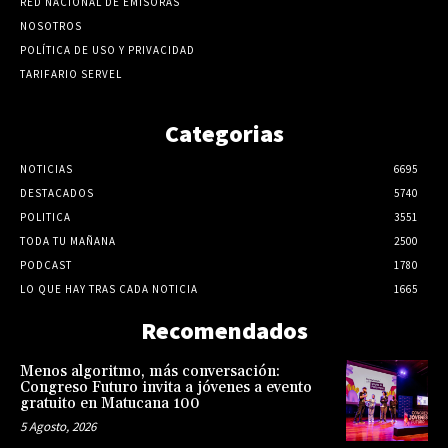
RED NACIONAL DE EMISORAS
NOSOTROS
POLÍTICA DE USO Y PRIVACIDAD
TARIFARIO SERVEL
Categorias
NOTICIAS
6695
DESTACADOS
5740
POLITICA
3551
TODA TU MAÑANA
2500
PODCAST
1780
LO QUE HAY TRAS CADA NOTICIA
1665
Recomendados
Menos algoritmo, más conversación:
Congreso Futuro invita a jóvenes a evento
gratuito en Matucana 100
5 Agosto, 2026