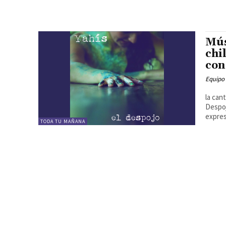
Mús
chi
con
Equipo
la can
Despoj
expresa
TODA TU MAÑANA