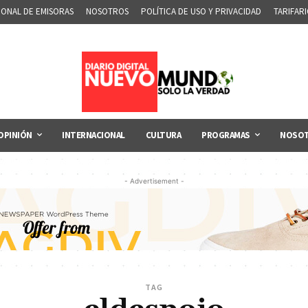
IONAL DE EMISORAS
NOSOTROS
POLÍTICA DE USO Y PRIVACIDAD
TARIFAR
OPINIÓN
INTERNACIONAL
CULTURA
PROGRAMAS
NOSO
- Advertisement -
TAG