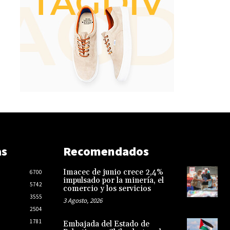
as
Recomendados
Imacec de junio crece 2,4%
6700
impulsado por la minería, el
5742
comercio y los servicios
3555
3 Agosto, 2026
2504
1781
Embajada del Estado de