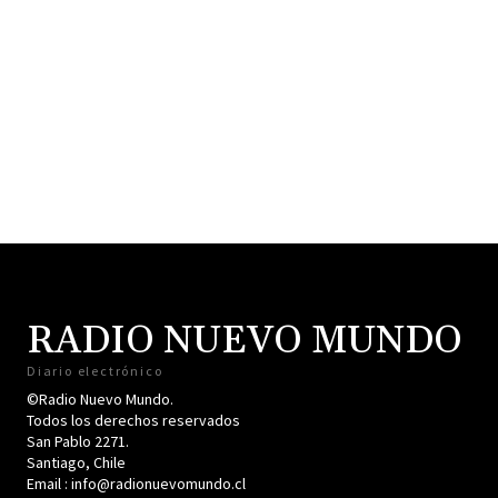
RADIO NUEVO MUNDO
Diario electrónico
©Radio Nuevo Mundo.
Todos los derechos reservados
San Pablo 2271.
Santiago, Chile
Email : info@radionuevomundo.cl