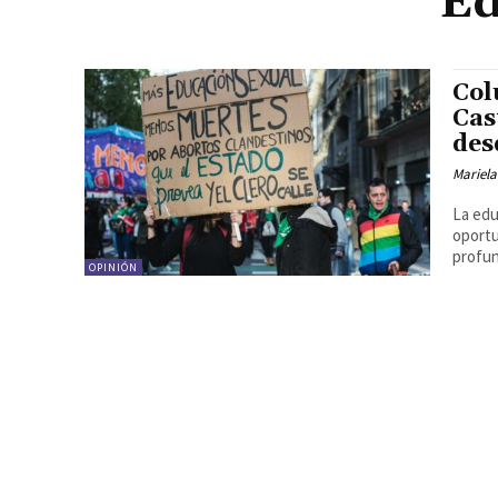
Ed
Col
Cas
des
Mariel
La edu
oportu
profun
OPINIÓN