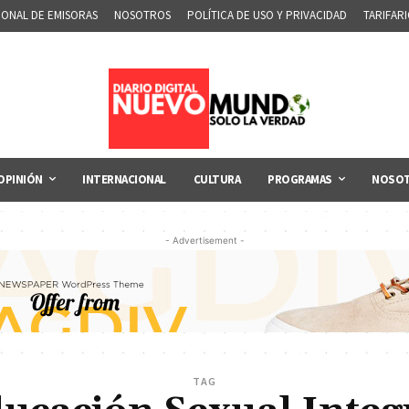
IONAL DE EMISORAS
NOSOTROS
POLÍTICA DE USO Y PRIVACIDAD
TARIFAR
OPINIÓN
INTERNACIONAL
CULTURA
PROGRAMAS
NOSO
- Advertisement -
TAG