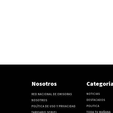
Nosotros
Categori
NOTICIAS
RED NACIONAL DE EMISORAS
DESTACADOS
NOSOTROS
POLITICA
POLÍTICA DE USO Y PRIVACIDAD
TODA TU MAÑANA
TARIFARIO SERVEL