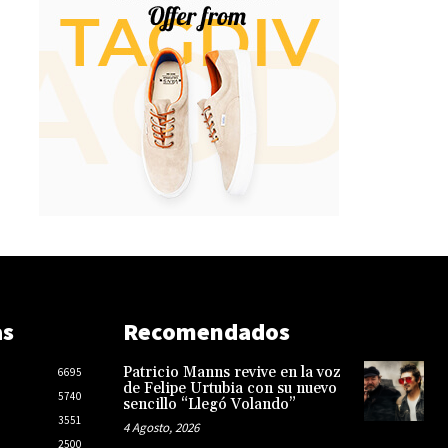
as
Recomendados
Patricio Manns revive en la voz
6695
de Felipe Urtubia con su nuevo
5740
sencillo “Llegó Volando”
3551
4 Agosto, 2026
2500