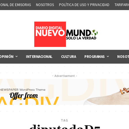
IONAL DE EMISORAS
NOSOTROS
POLÍTICA DE USO Y PRIVACIDAD
TARIFAR
OPINIÓN
INTERNACIONAL
CULTURA
PROGRAMAS
NOSO
- Advertisement -
TAG