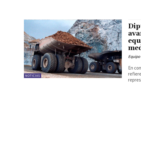
Dip
ava
equ
med
Equipo
En con
refier
NOTICIAS
repres