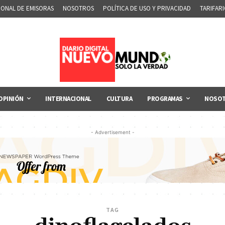
IONAL DE EMISORAS
NOSOTROS
POLÍTICA DE USO Y PRIVACIDAD
TARIFAR
OPINIÓN
INTERNACIONAL
CULTURA
PROGRAMAS
NOSO
- Advertisement -
TAG