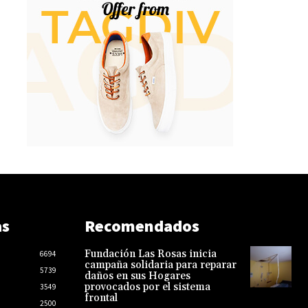
as
Recomendados
Fundación Las Rosas inicia
6694
campaña solidaria para reparar
5739
daños en sus Hogares
provocados por el sistema
3549
frontal
2500