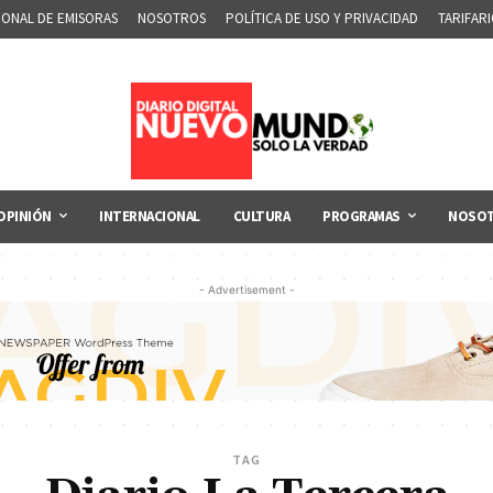
IONAL DE EMISORAS
NOSOTROS
POLÍTICA DE USO Y PRIVACIDAD
TARIFAR
OPINIÓN
INTERNACIONAL
CULTURA
PROGRAMAS
NOSO
- Advertisement -
TAG