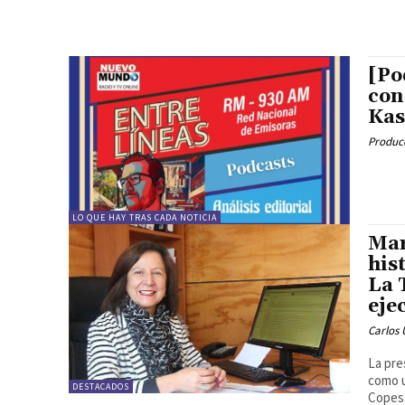
[Po
con
Kas
Produc
LO QUE HAY TRAS CADA NOTICIA
Mar
his
La 
eje
Carlos 
La pre
como u
DESTACADOS
Copesa