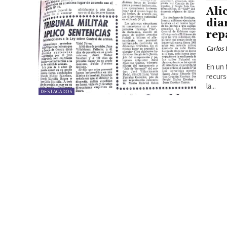
Ali
dia
rep
Carlos 
En un 
recurs
la...
DESTACADOS