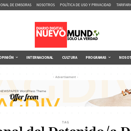
IONAL DE EMISORAS
NOSOTROS
POLÍTICA DE USO Y PRIVACIDAD
TARIFAR
OPINIÓN
INTERNACIONAL
CULTURA
PROGRAMAS
NOSO
- Advertisement -
TAG