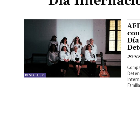
Día Internaci
AFD
con
Día
Det
Branco
Compar
Deteni
DESTACADOS
Intern
Familia