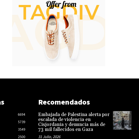
as
Recomendados
Embajada de Palestina alerta por
6694
escalada de violencia en
5739
Cisjordania y denuncia más de
73 mil fallecidos en Gaza
3549
31 Julio, 2026
2500