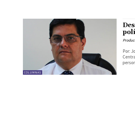
Des
pol
Produc
Por: J
Centra
person
COLUMNAS