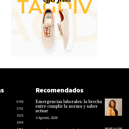
as
Recomendados
Emergencias laborales: la brecha
6700
entre cumplir la norma y saber
5741
actuar
3555
3 Agosto, 2026
2504