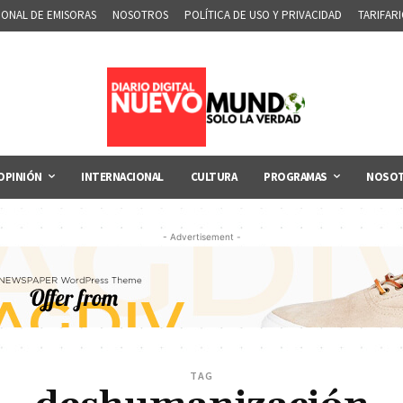
IONAL DE EMISORAS
NOSOTROS
POLÍTICA DE USO Y PRIVACIDAD
TARIFAR
OPINIÓN
INTERNACIONAL
CULTURA
PROGRAMAS
NOSO
- Advertisement -
TAG