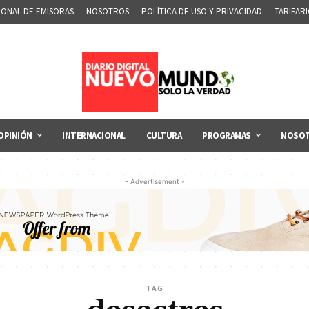
IONAL DE EMISORAS
NOSOTROS
POLÍTICA DE USO Y PRIVACIDAD
TARIFAR
OPINIÓN
INTERNACIONAL
CULTURA
PROGRAMAS
NOSO
- Advertisement -
TAG