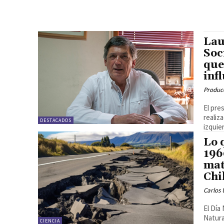
Lau
Soc
que
inf
Produc
El pre
realiz
DESTACADOS
izquier
Lo 
196
mat
Chi
Carlos 
El Día
Natura
CIENCIA