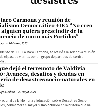
desastres
taro Carmona y reunión de
ialismo Democrático +DC: “No creo
 alguien quiera prescindir de la
luencia de uno o más Partidos”
cion
-
26 Enero, 2026
sidente del PC, Lautaro Carmona, se refirió a la selectiva reunión
ada el pasado viernes por un grupo de partidos de centro
da...
que dejó el terremoto de Valdivia
0: Avances, desafíos y deudas en
eria de desastres socio-naturales en
le
Ugas Lisboa
-
22 Mayo, 2024
 Nacional de la Memoria y Educación sobre Desastres Socio-
les, conmemora el mayor sismo ocurrido en la historia que ha