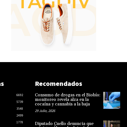
as
Recomendados
Consumo de drogas en el Biobío:
6692
monitoreo revela alza en la
5739
cocaína y cannabis a la baja
3548
29 Julio, 2026
2499
1778
Diputado Cuello denuncia que