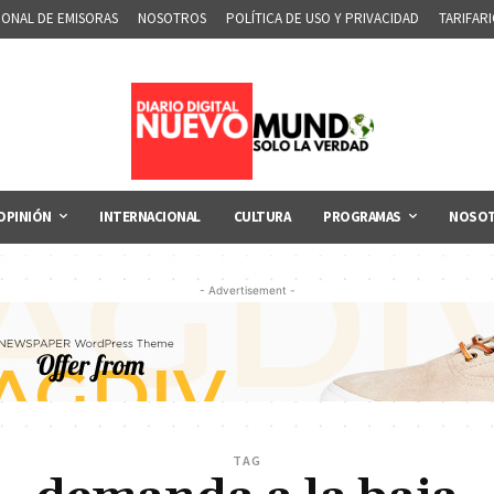
IONAL DE EMISORAS
NOSOTROS
POLÍTICA DE USO Y PRIVACIDAD
TARIFAR
OPINIÓN
INTERNACIONAL
CULTURA
PROGRAMAS
NOSO
- Advertisement -
TAG