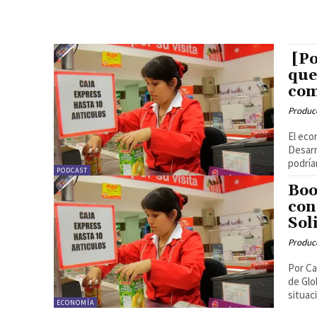
[Po
que
com
Produc
El eco
Desarr
podrían
PODCAST
Boo
con
Sol
Produc
Por Ca
de Glo
situac
ECONOMÍA