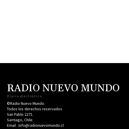
RADIO NUEVO MUNDO
Diario electrónico
©Radio Nuevo Mundo.
Todos los derechos reservados
San Pablo 2271.
Santiago, Chile
Email : info@radionuevomundo.cl