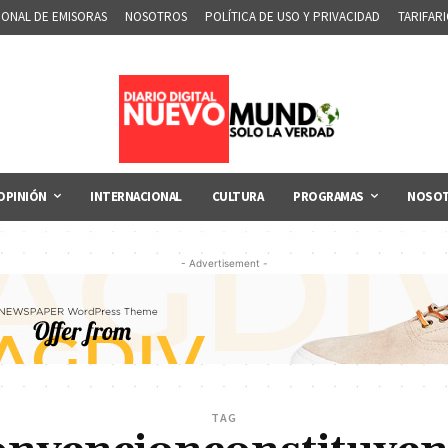
IONAL DE EMISORAS
NOSOTROS
POLÍTICA DE USO Y PRIVACIDAD
TARIFAR
OPINIÓN
INTERNACIONAL
CULTURA
PROGRAMAS
NOSO
- Advertisement -
TAG