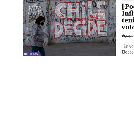
[Po
Inf
ten
vot
Equipo
En voz
Electo
NOTICIAS