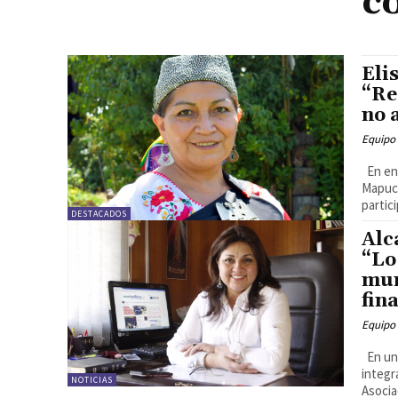
c
Eli
“Re
no 
Equipo
En ent
Mapuch
partic
DESTACADOS
Alc
“Lo
mun
fin
Equipo
En una
integr
NOTICIAS
Asocia