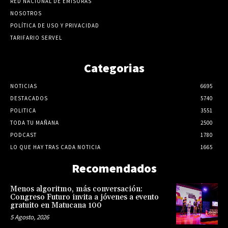
RED NACIONAL DE EMISORAS
NOSOTROS
POLÍTICA DE USO Y PRIVACIDAD
TARIFARIO SERVEL
Categorias
NOTICIAS
6695
DESTACADOS
5740
POLITICA
3551
TODA TU MAÑANA
2500
PODCAST
1780
LO QUE HAY TRAS CADA NOTICIA
1665
Recomendados
Menos algoritmo, más conversación:
Congreso Futuro invita a jóvenes a evento
gratuito en Matucana 100
5 Agosto, 2026