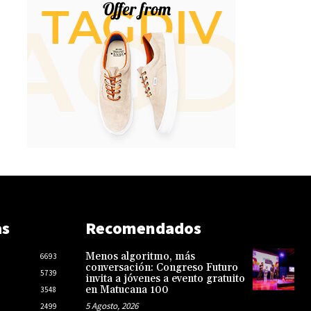
as
Recomendados
Menos algoritmo, más
6693
conversación: Congreso Futuro
5739
invita a jóvenes a evento gratuito
en Matucana 100
3548
5 Agosto, 2026
2499