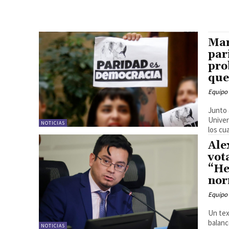
Mar
par
pro
que
Equipo
Junto 
Univer
NOTICIAS
los cua
Ale
vot
“He
nor
Equipo
Un tex
balanc
NOTICIAS