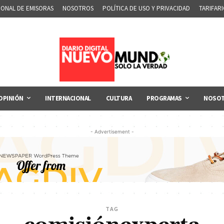
IONAL DE EMISORAS
NOSOTROS
POLÍTICA DE USO Y PRIVACIDAD
TARIFAR
OPINIÓN
INTERNACIONAL
CULTURA
PROGRAMAS
NOSO
- Advertisement -
TAG