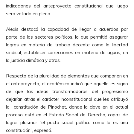
d
indicaciones del anteproyecto constitucional que luego
u
será votado en pleno.
c
t
Alexis destacó la capacidad de llegar a acuerdos por
o
parte de los sectores políticos, lo que permitió asegurar
r
logros en materia de trabajo decente como la libertad
d
sindical, establecer correcciones en materia de aguas, en
e
la justicia climática y otros.
A
u
Respecto de la pluralidad de elementos que componen en
d
el anteproyecto, el académico indicó que aquello es signo
i
de que las ideas transformadoras del progresismo
o
dejarían atrás el carácter inconstitucional que les atribuyó
la constitución de Pinochet, donde la clave en el actual
proceso está en el Estado Social de Derecho, capaz de
lograr plasmar “el pacto social político como lo es una
constitución”, expresó.