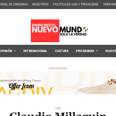
IONAL DE EMISORAS
NOSOTROS
POLÍTICA DE USO Y PRIVACIDAD
TARIFAR
OPINIÓN
INTERNACIONAL
CULTURA
PROGRAMAS
NOSO
- Advertisement -
TAG