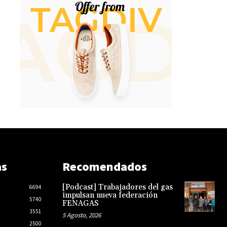
as
Recomendados
[Podcast] Trabajadores del gas
6694
impulsan nueva federación
5740
FENAGAS
3551
5 Agosto, 2026
2500