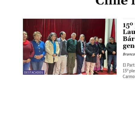
Chile 
15º
Lau
Bár
gen
Branco
El Par
15º pl
DESTACADOS
Carmon