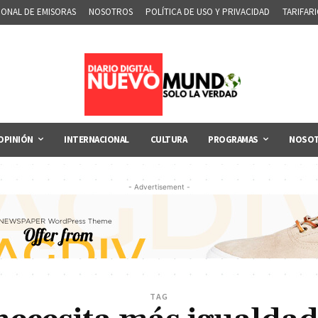
IONAL DE EMISORAS
NOSOTROS
POLÍTICA DE USO Y PRIVACIDAD
TARIFAR
OPINIÓN
INTERNACIONAL
CULTURA
PROGRAMAS
NOSO
- Advertisement -
TAG