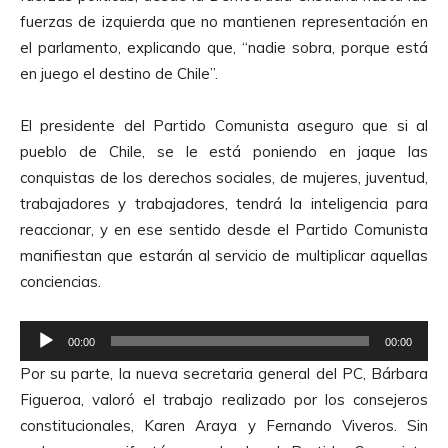
o
fuerzas de izquierda que no mantienen representación en
d
el parlamento, explicando que, “nadie sobra, porque está
u
en juego el destino de Chile”.
c
t
El presidente del Partido Comunista aseguro que si al
o
pueblo de Chile, se le está poniendo en jaque las
r
conquistas de los derechos sociales, de mujeres, juventud,
d
trabajadores y trabajadores, tendrá la inteligencia para
e
reaccionar, y en ese sentido desde el Partido Comunista
A
manifiestan que estarán al servicio de multiplicar aquellas
u
conciencias.
d
i
R
o
00:00
00:00
e
Por su parte, la nueva secretaria general del PC, Bárbara
p
Figueroa, valoró el trabajo realizado por los consejeros
r
constitucionales, Karen Araya y Fernando Viveros. Sin
o