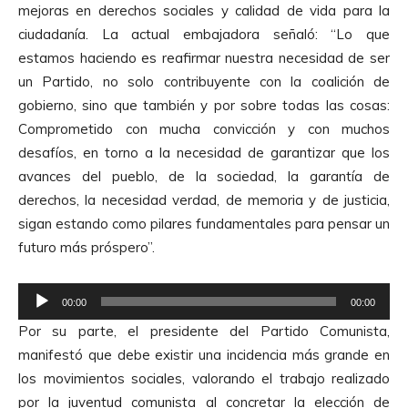
mejoras en derechos sociales y calidad de vida para la
o
ciudadanía. La actual embajadora señaló: “Lo que
r
estamos haciendo es reafirmar nuestra necesidad de ser
d
un Partido, no solo contribuyente con la coalición de
e
gobierno, sino que también y por sobre todas las cosas:
A
Comprometido con mucha convicción y con muchos
u
desafíos, en torno a la necesidad de garantizar que los
d
avances del pueblo, de la sociedad, la garantía de
i
derechos, la necesidad verdad, de memoria y de justicia,
o
sigan estando como pilares fundamentales para pensar un
futuro más próspero”.
R
00:00
00:00
e
Por su parte, el presidente del Partido Comunista,
p
manifestó que debe existir una incidencia más grande en
r
los movimientos sociales, valorando el trabajo realizado
o
por la juventud comunista al concretar la elección de