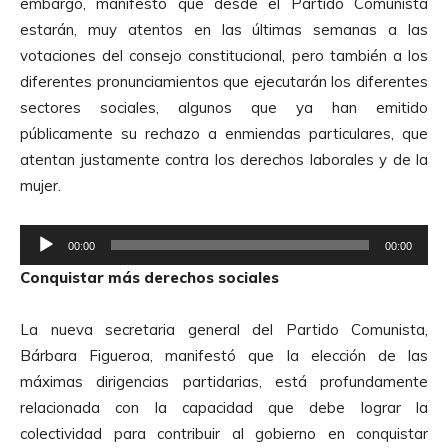
embargo, manifestó que desde el Partido Comunista
d
estarán, muy atentos en las últimas semanas a las
u
votaciones del consejo constitucional, pero también a los
c
diferentes pronunciamientos que ejecutarán los diferentes
t
sectores sociales, algunos que ya han emitido
o
públicamente su rechazo a enmiendas particulares, que
r
atentan justamente contra los derechos laborales y de la
d
mujer.
e
A
R
u
00:00
00:00
e
d
Conquistar más derechos sociales
p
i
r
o
La nueva secretaria general del Partido Comunista,
o
Bárbara Figueroa, manifestó que la elección de las
d
máximas dirigencias partidarias, está profundamente
u
relacionada con la capacidad que debe lograr la
c
colectividad para contribuir al gobierno en conquistar
t