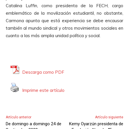
d
Catalina Luffin, como presidenta de la FECH, cargo
u
emblemático de la movilización estudiantil, no obstante,
c
Carmona apunta que está experiencia se debe encausar
t
también al mundo sindical y otros movimientos sociales en
o
cuanto a las más amplia unidad política y social.
r
d
e
A
u
Descarga como PDF
d
i
Imprime este artículo
o
Artículo anterior
Artículo siguiente
De domingo a domingo 24 de
Kemy Oyarzún presidenta de