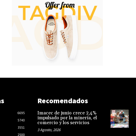
as
Recomendados
Imacec de junio crece 2,4%
6695
impulsado por la minería, el
5740
comercio y los servicios
3551
3 Agosto, 2026
2500