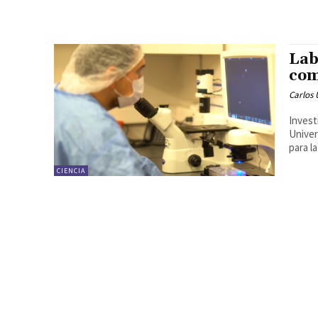
Lab
com
Carlos 
Invest
Univer
para l
CIENCIA