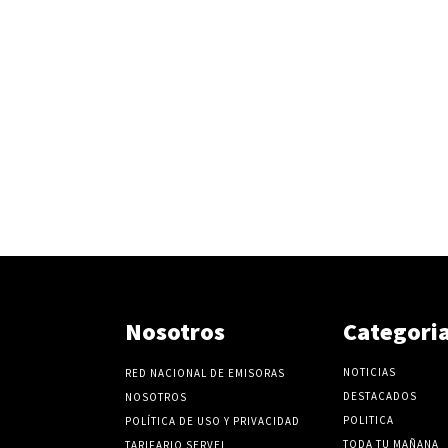
Nosotros
Categori
NOTICIAS
RED NACIONAL DE EMISORAS
DESTACADOS
NOSOTROS
POLITICA
POLÍTICA DE USO Y PRIVACIDAD
TODA TU MAÑANA
TARIFARIO SERVEL