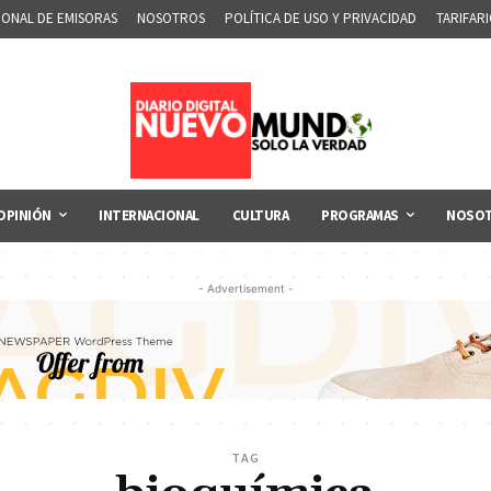
IONAL DE EMISORAS
NOSOTROS
POLÍTICA DE USO Y PRIVACIDAD
TARIFAR
OPINIÓN
INTERNACIONAL
CULTURA
PROGRAMAS
NOSO
- Advertisement -
TAG