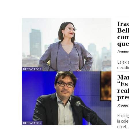
Ira
Bel
com
que
Produc
La ex 
decidi
DESTACADOS
Mar
“Es
rea
pre
Produc
El dir
la col
DESTACADOS
en el...