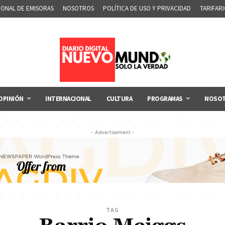
IONAL DE EMISORAS
NOSOTROS
POLÍTICA DE USO Y PRIVACIDAD
TARIFAR
OPINIÓN
INTERNACIONAL
CULTURA
PROGRAMAS
NOSO
- Advertisement -
TAG