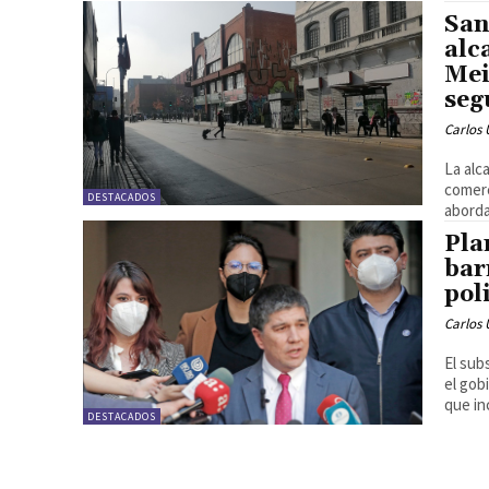
San
alc
Mei
seg
Carlos 
La alc
comerc
DESTACADOS
aborda
Pla
bar
pol
Carlos 
El sub
el gob
que inc
DESTACADOS