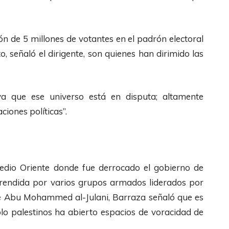
/
e
l
A
c
a
b
h
s
ón de 5 millones de votantes en el padrón electoral
a
a
t
to, señaló el dirigente, son quienes han dirimido las
j
s
e
o
A
c
p
r
l
ya que ese universo está en disputa; altamente
a
r
a
ciones políticas”.
r
i
s
a
b
d
a
a
e
Medio Oriente donde fue derrocado el gobierno de
u
/
F
rendida por varios grupos armados liderados por
m
A
l
e Abu Mohammed al-Julani, Barraza señaló que es
e
b
e
eblo palestinos ha abierto espacios de voracidad de
n
a
c
t
j
h