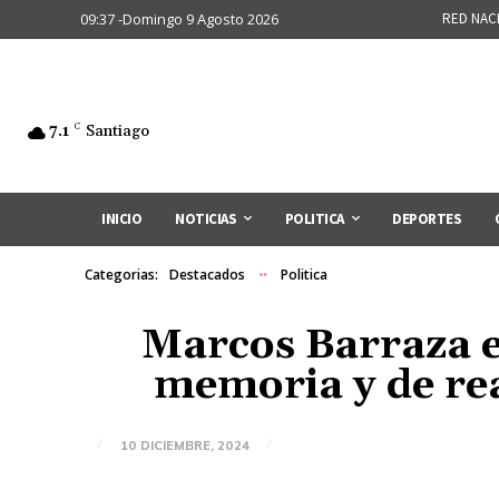
09:37 -Domingo 9 Agosto 2026
RED NAC
7.1
C
Santiago
INICIO
NOTICIAS
POLITICA
DEPORTES
Categorias:
Destacados
Politica
Marcos Barraza e
memoria y de rea
10 DICIEMBRE, 2024