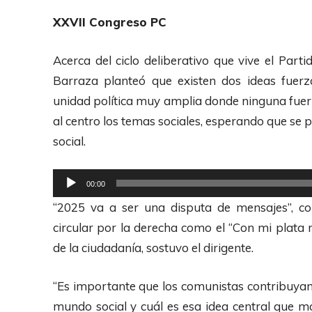
i
d
XXVII Congreso PC
o
u
c
Acerca del ciclo deliberativo que vive el Par
t
Barraza planteó que existen dos ideas fuerza
o
unidad política muy amplia donde ninguna fuerz
r
al centro los temas sociales, esperando que se p
d
social.
e
A
R
00:00
u
e
“2025 va a ser una disputa de mensajes”, co
d
p
circular por la derecha como el “Con mi plat
i
r
de la ciudadanía, sostuvo el dirigente.
o
o
d
“Es importante que los comunistas contribuyan
u
mundo social y cuál es esa idea central que mov