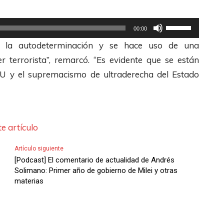
a
o
a
U
r
p
s
00:00
t
o
a
A
, la autodeterminación y se hace uso de una
i
d
r
r
r terrorista”, remarcó. “Es evidente que se están
l
i
a
r
.UU y el supremacismo de ultraderecha del Estado
i
s
a
i
z
m
u
b
a
i
m
a
l
e artículo
n
e
/
a
u
n
A
Artículo siguiente
s
i
t
b
[Podcast] El comentario de actualidad de Andrés
t
Solimano: Primer año de gobierno de Milei y otras
r
a
a
materias
e
e
r
j
c
l
o
o
l
v
d
p