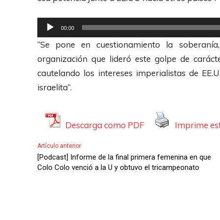
R
00:00
e
“Se pone en cuestionamiento la soberanía
p
organización que lideró este golpe de carácte
r
cautelando los intereses imperialistas de EE
o
israelita”.
d
u
c
Descarga como PDF
Imprime est
t
Artículo anterior
o
[Podcast] Informe de la final primera femenina en que
r
Colo Colo venció a la U y obtuvo el tricampeonato
d
e
A