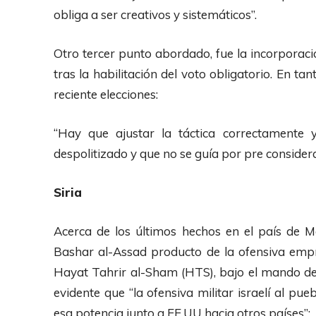
c
obliga a ser creativos y sistemáticos”.
t
o
Otro tercer punto abordado, fue la incorporaci
r
tras la habilitación del voto obligatorio. En tan
d
reciente elecciones:
e
A
“Hay que ajustar la táctica correctamente 
u
despolitizado y que no se guía por pre considera
d
i
Siria
o
Acerca de los últimos hechos en el país de 
Bashar al-Assad producto de la ofensiva emp
Hayat Tahrir al-Sham (HTS), bajo el mando d
evidente que “la ofensiva militar israelí al pu
esa potencia junto a EE.UU hacia otros países”: