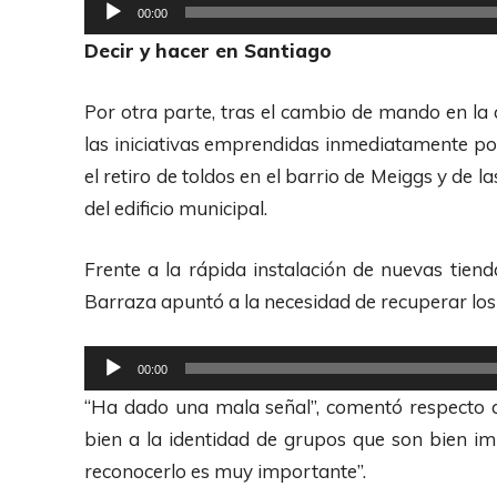
R
00:00
e
Decir y hacer en Santiago
p
r
Por otra parte, tras el cambio de mando en la c
o
las iniciativas emprendidas inmediatamente po
d
el retiro de toldos en el barrio de Meiggs y de 
u
del edificio municipal.
c
t
Frente a la rápida instalación de nuevas tiend
o
Barraza apuntó a la necesidad de recuperar los
r
d
R
00:00
e
e
“Ha dado una mala señal”, comentó respecto al
A
p
bien a la identidad de grupos que son bien im
u
r
reconocerlo es muy importante”.
d
o