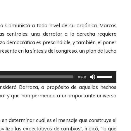
d
z
e
a
F
l
tido Comunista a todo nivel de su orgánica, Marcos
l
a
s centrales: una, derrotar a la derecha requiere
e
s
a democrática es prescindible, y también, el poner
c
t
resente en la síntesis del congreso, un plan de lucha
h
e
a
c
s
l
U
00:00
A
a
t
nsideró Barraza, a propósito de aquellos hechos
r
s
i
a no” y que han permeado a un importante universo
r
d
l
i
e
i
b
F
z
 en determinar cuál es el mensaje que construye el
a
l
a
iliza las expectativas de cambios”, indicó, “lo que