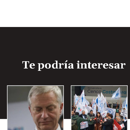
u
d
i
o
Te podría interesar