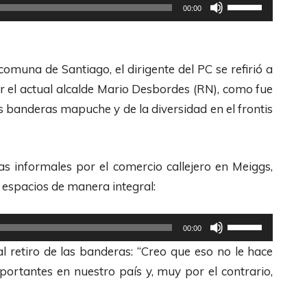
U
00:00
t
i
l
omuna de Santiago, el dirigente del PC se refirió a
i
r el actual alcalde Mario Desbordes (RN), como fue
z
las banderas mapuche y de la diversidad en el frontis
a
l
a
as informales por el comercio callejero en Meiggs,
s
 espacios de manera integral:
t
e
U
00:00
c
t
 retiro de las banderas: “Creo que eso no le hace
l
i
portantes en nuestro país y, muy por el contrario,
a
l
s
i