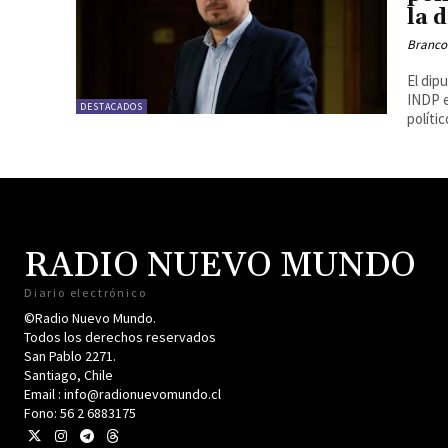
la 
Branco
El dip
INDP e
DESTACADOS
políti
RADIO NUEVO MUNDO
Diario electrónico
©Radio Nuevo Mundo.
Todos los derechos reservados
San Pablo 2271.
Santiago, Chile
Email : info@radionuevomundo.cl
Fono: 56 2 6883175