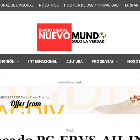
IONAL DE EMISORAS
NOSOTROS
POLÍTICA DE USO Y PRIVACIDAD
TARIFAR
OPINIÓN
INTERNACIONAL
CULTURA
PROGRAMAS
NOSO
- Advertisement -
TAG