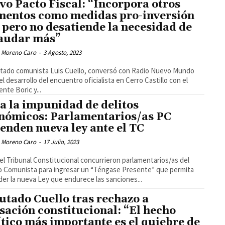
vo Pacto Fiscal: “Incorpora otros
mentos como medidas pro-inversión
 pero no desatiende la necesidad de
audar más”
 Moreno Caro
-
3 Agosto, 2023
utado comunista Luis Cuello, conversó con Radio Nuevo Mundo
el desarrollo del encuentro oficialista en Cerro Castillo con el
ente Boric y...
 a la impunidad de delitos
nómicos: Parlamentarios/as PC
ienden nueva ley ante el TC
 Moreno Caro
-
17 Julio, 2023
el Tribunal Constitucional concurrieron parlamentarios/as del
o Comunista para ingresar un “Téngase Presente” que permita
er la nueva Ley que endurece las sanciones...
utado Cuello tras rechazo a
sación constitucional: “El hecho
ítico más importante es el quiebre de