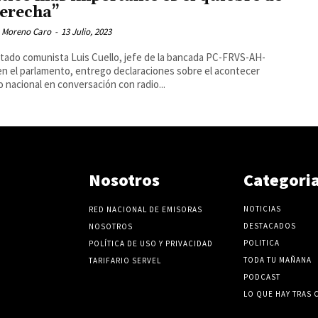
derecha”
 Moreno Caro
-
13 Julio, 2023
utado comunista Luis Cuello, jefe de la bancada PC-FRVS-AH-
n el parlamento, entrego declaraciones sobre el acontecer
co nacional en conversación con radio...
Nosotros
Categori
NOTICIAS
RED NACIONAL DE EMISORAS
DESTACADOS
NOSOTROS
POLITICA
POLÍTICA DE USO Y PRIVACIDAD
TODA TU MAÑANA
TARIFARIO SERVEL
PODCAST
LO QUE HAY TRAS 