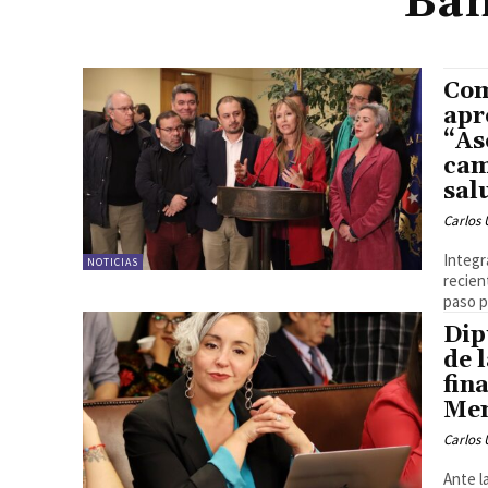
Ba
Com
apr
“As
cam
sal
Carlos 
Integr
NOTICIAS
recien
paso p
Dip
de 
fin
Me
Carlos 
Ante l