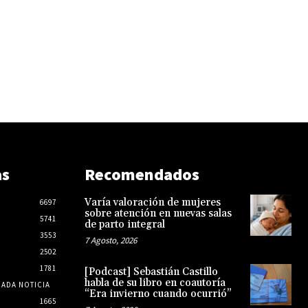
as
Recomendados
Varía valoración de mujeres
6697
sobre atención en nuevas salas
5741
de parto integral
3553
7 Agosto, 2026
2502
1781
[Podcast] Sebastián Castillo
habla de su libro en coautoría
CADA NOTICIA
“Era invierno cuando ocurrió”
1665