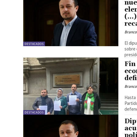
nue
ele
(…)
rec
Branco
El dip
DESTACADOS
sobre 
presid
Fin
eco
def
Branco
Hasta 
Partid
defend
DESTACADOS
Dip
acu
pol