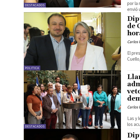
por la
DESTACADOS
envió u
Dip
de 
hor
Carlos 
El pre
Cuello,
POLITICA
Lla
adm
vet
dem
Carlos 
Las y 
los ac
DESTACADOS
Dip