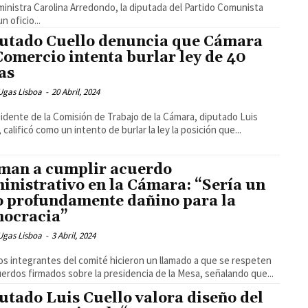
 ministra Carolina Arredondo, la diputada del Partido Comunista
n oficio...
utado Cuello denuncia que Cámara
Comercio intenta burlar ley de 40
as
Ugas Lisboa
-
20 Abril, 2024
sidente de la Comisión de Trabajo de la Cámara, diputado Luis
 calificó como un intento de burlar la ley la posición que...
man a cumplir acuerdo
inistrativo en la Cámara: “Sería un
o profundamente dañino para la
ocracia”
Ugas Lisboa
-
3 Abril, 2024
los integrantes del comité hicieron un llamado a que se respeten
uerdos firmados sobre la presidencia de la Mesa, señalando que...
utado Luis Cuello valora diseño del