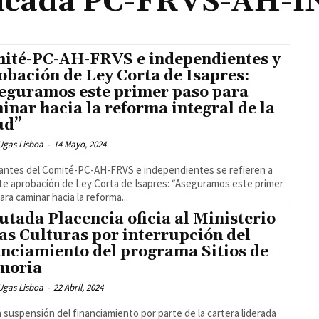
ncada PC-FRVS-AH-I
ité-PC-AH-FRVS e independientes y
obación de Ley Corta de Isapres:
eguramos este primer paso para
inar hacia la reforma integral de la
ud”
Ugas Lisboa
-
14 Mayo, 2024
antes del Comité-PC-AH-FRVS e independientes se refieren a
te aprobación de Ley Corta de Isapres: “Aseguramos este primer
ara caminar hacia la reforma...
utada Placencia oficia al Ministerio
las Culturas por interrupción del
anciamiento del programa Sitios de
moria
Ugas Lisboa
-
22 Abril, 2024
a suspensión del financiamiento por parte de la cartera liderada