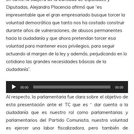
u
Diputadas, Alejandra Placencia afirmó que “es
d
impresentable que el gran empresariado busque torcer la
i
voluntad democrática que tanto nos ha costado construir
o
durante años de vulneraciones, de abusos permanentes
hacia la ciudadanía y que ahora pretendan torcer esa
voluntad para mantener esos privilegios, para seguir
actuando al margen de la ley y además, perjudicando en lo
cotidiano las grandes necesidades básicas de la
ciudadanía”.
R
00:00
00:00
e
Al respecto, la parlamentaria fue clara sobre el objetivo de
p
esta presentación ante el TC que es “ dar cuenta a la
r
ciudadanía que es nuestro rol como parlamentarias y
o
parlamentarios del Partido Comunista, nuestra voluntad
d
es ejercer una labor fiscalizadora, pero también de
u