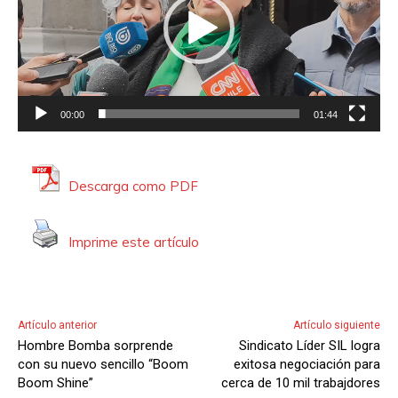
r
o
d
u
c
00:00
01:44
t
o
r
Descarga como PDF
d
e
V
Imprime este artículo
i
d
e
Artículo anterior
Artículo siguiente
o
Hombre Bomba sorprende
Sindicato Líder SIL logra
con su nuevo sencillo “Boom
exitosa negociación para
Boom Shine”
cerca de 10 mil trabajdores