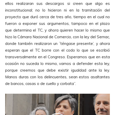
ellos realizaran sus descargos si creen que algo es
d
inconstitucional; no lo hicieron ni en la tramitación del
e
proyecto que duró cerca de tres año, tiempo en el cual no
A
fueron a exponer sus argumentos, tampoco en el plazo
u
que determina el TC, y ahora quieren hacer lo mismo que
d
hizo la Cámara Nacional de Comercio, con la ley del Sernac,
i
donde también realizaron un ´téngase presente’, y ahora
o
esperan que el TC borre con el codo lo que se escribió
transversalmente en el Congreso. Esperamos que en esta
ocasión no suceda lo mismo, vamos a defender esta ley,
porque creemos que debe existir igualdad ante la ley.
Manos duras con los delincuentes, sean estos asaltantes
de bancos, casas o de cuello y corbata”.
R
e
p