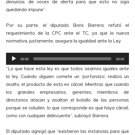
denuncia, de voces de alerta para que esto no siga
c
quedando impune”.
t
o
Por su parte, el diputado Boris Barrera, refutó el
r
requerimiento de la CPC ante el TC, ya que la nueva
d
normativa, justamente, asegura la igualdad ante la Ley.
e
A
R
u
00:00
00:00
e
d
“Lo que hace esta ley es que todos seamos iguales ante
p
i
la ley. Cuando alguien comete un ‘portonazo’, realiza un
r
o
asalto, el producto de esto es cárcel. Mientras que cuando
o
los grandes empresarios, gerentes, miembros de
d
directorios atacan y asaltan el bolsillo de las personas
u
porque se coluden, lo que corresponde es que haya cárcel,
c
como con cualquier delincuente”, subrayó Barrera.
t
o
El diputado agregó que “existieron las instancias para que
r