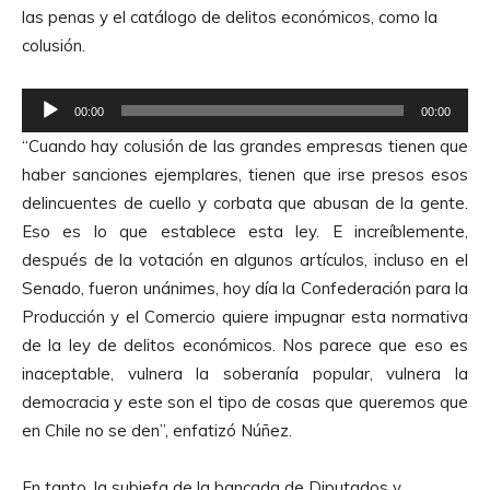
las penas y el catálogo de delitos económicos, como la
colusión.
R
00:00
00:00
e
“Cuando hay colusión de las grandes empresas tienen que
p
haber sanciones ejemplares, tienen que irse presos esos
r
delincuentes de cuello y corbata que abusan de la gente.
o
Eso es lo que establece esta ley. E increíblemente,
d
después de la votación en algunos artículos, incluso en el
u
Senado, fueron unánimes, hoy día la Confederación para la
c
Producción y el Comercio quiere impugnar esta normativa
t
de la ley de delitos económicos. Nos parece que eso es
o
inaceptable, vulnera la soberanía popular, vulnera la
r
democracia y este son el tipo de cosas que queremos que
d
en Chile no se den”, enfatizó Núñez.
e
A
En tanto, la subjefa de la bancada de Diputados y