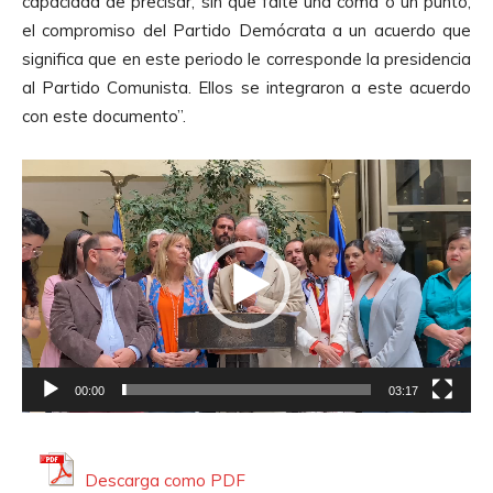
capacidad de precisar, sin que falte una coma o un punto,
el compromiso del Partido Demócrata a un acuerdo que
significa que en este periodo le corresponde la presidencia
al Partido Comunista. Ellos se integraron a este acuerdo
con este documento”.
R
e
p
r
o
d
u
c
00:00
03:17
t
o
r
Descarga como PDF
d