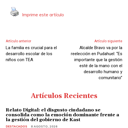
e
V
Imprime este artículo
i
d
e
Artículo anterior
Artículo siguiente
o
La familia es crucial para el
Alcalde Bravo va por la
desarrollo escolar de los
reelección en Pudahuel: “Es
niños con TEA
importante que la gestión
esté de la mano con el
desarrollo humano y
comunitario”
Artículos Recientes
Relato Digital: el disgusto ciudadano se
consolida como la emoción dominante frente a
la gestión del gobierno de Kast
DESTACADOS
8 AGOSTO, 2026