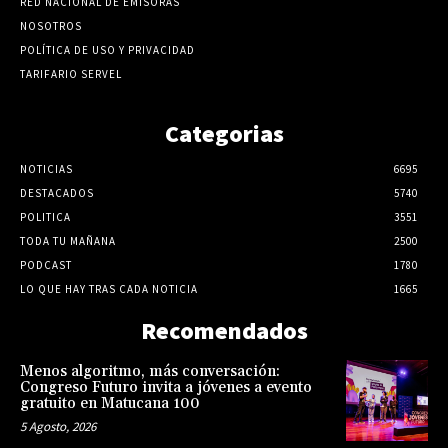
RED NACIONAL DE EMISORAS
NOSOTROS
POLÍTICA DE USO Y PRIVACIDAD
TARIFARIO SERVEL
Categorias
NOTICIAS
6695
DESTACADOS
5740
POLITICA
3551
TODA TU MAÑANA
2500
PODCAST
1780
LO QUE HAY TRAS CADA NOTICIA
1665
Recomendados
Menos algoritmo, más conversación:
Congreso Futuro invita a jóvenes a evento
gratuito en Matucana 100
5 Agosto, 2026