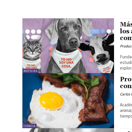
Más
los
com
Produc
Fundac
estudi
explora
NOTICIAS
Pro
con
Carlos 
Académ
animal
tiempo
CIENCIA