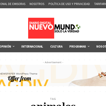
IONAL DE EMISORAS
NOSOTROS
POLÍTICA DE USO Y PRIVACIDAD
TARIFAR
OPINIÓN
INTERNACIONAL
CULTURA
PROGRAMAS
NOSO
- Advertisement -
TAG