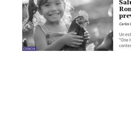
Sal
Rom
pre
Carlos 
Un est
"One H
contex
CIENCIA