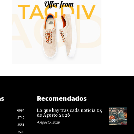
as
Recomendados
Lo que hay tras cada noticia 04
6694
de Agosto 2026
5740
4 Agosto, 2026
3551
2500