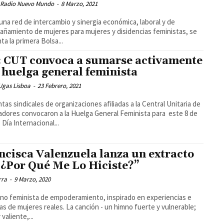
 Radio Nuevo Mundo
-
8 Marzo, 2021
na red de intercambio y sinergia económica, laboral y de
ñamiento de mujeres para mujeres y disidencias feministas, se
ta la primera Bolsa...
 CUT convoca a sumarse activamente
a huelga general feminista
Ugas Lisboa
-
23 Febrero, 2021
ntas sindicales de organizaciones afiliadas a la Central Unitaria de
adores convocaron a la Huelga General Feminista para este 8 de
 Día Internacional...
ncisca Valenzuela lanza un extracto
“¿Por Qué Me Lo Hiciste?”
rra
-
9 Marzo, 2020
no feminista de empoderamiento, inspirado en experiencias e
ias de mujeres reales. La canción - un himno fuerte y vulnerable;
y valiente,...