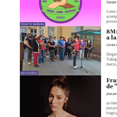
Equipo
Como u
acompa
presen
TODA TU MAÑANA
8M:
a l
Carlos 
Dirige
Trabaj
marzo,
DESTACADOS
Fra
de 
jose pa
un him
histor
frágil 