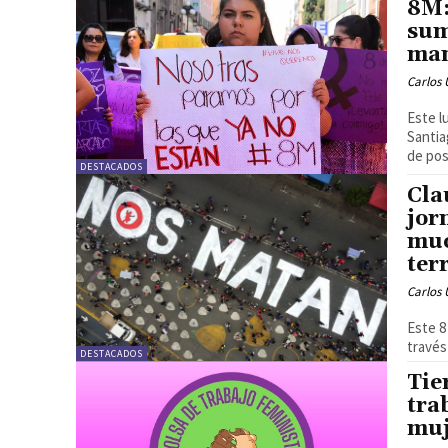
8M:
sum
ma
Carlos 
Este l
Santia
de pos
DESTACADOS
Cla
jor
muc
ter
Carlos 
Este 8
través
DESTACADOS
Tie
tra
muj