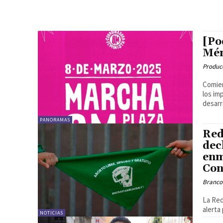
[Po
Mén
Produc
Comien
los im
desarro
PANORAMAS
Red
dec
enm
Con
Branco
La Red
alerta
NOTICIAS