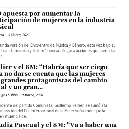
 apuesta por aumentar la
ticipación de mujeres en la industria
ical
rra
-
9 Marzo, 2020
unda versión del Encuentro de Música y Género, esta vez bajo el
 "Transformación y futuro", buscará llegar a acciones que permitan
...
llier y el 8M: “Habría que ser ciego
a no darse cuenta que las mujeres
 grandes protagonistas del cambio
al y un gran...
Ugas Lisboa
-
9 Marzo, 2020
sidente del partido Comunista, Guillermo Teillier, se sumó a la
oración del Día Internacional de la Mujer señalando que la
 influencia de...
udia Pascual y el 8M: “Va a haber una