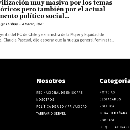
ilización muy masiva por los temas
tóricos pero también por el actual
ento político social...
Ugas Lisboa
-
4 Marzo, 2020
igenta del PC de Chile y exministra de la Mujer y Equidad de
, Claudia Pascual, dijo esperar que la huelga general feminista...
Nosotros
Categori
NOTICIAS
RED NACIONAL DE EMISORAS
DESTACADOS
NOSOTROS
POLITICA
POLÍTICA DE USO Y PRIVACIDAD
TODA TU MAÑANA
TARIFARIO SERVEL
PODCAST
LO QUE HAY TRAS 