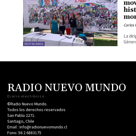
mov
his
mom
Carlos 
La dir
Género
DESTACADOS
RADIO NUEVO MUNDO
Diario electrónico
©Radio Nuevo Mundo.
Todos los derechos reservados
San Pablo 2271.
Santiago, Chile
Email : info@radionuevomundo.cl
Fono: 56 2 6883175