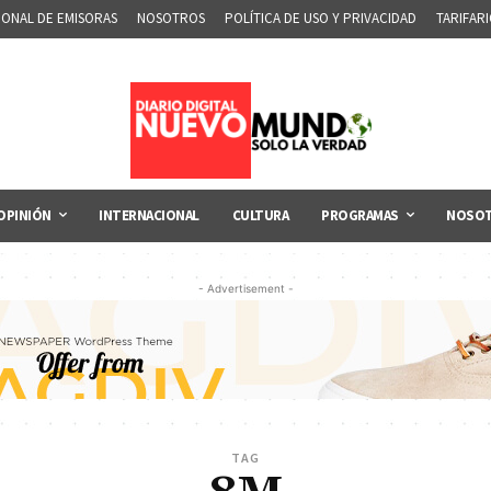
IONAL DE EMISORAS
NOSOTROS
POLÍTICA DE USO Y PRIVACIDAD
TARIFAR
OPINIÓN
INTERNACIONAL
CULTURA
PROGRAMAS
NOSO
- Advertisement -
TAG