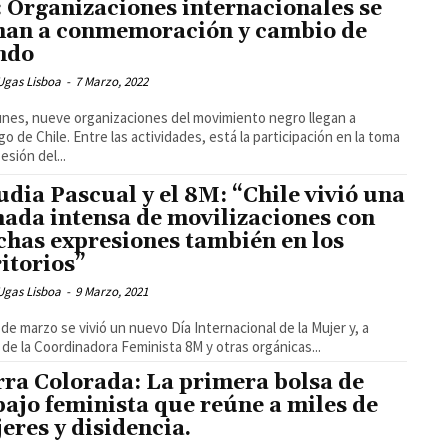
 Organizaciones internacionales se
an a conmemoración y cambio de
ndo
Ugas Lisboa
-
7 Marzo, 2022
unes, nueve organizaciones del movimiento negro llegan a
go de Chile. Entre las actividades, está la participación en la toma
esión del...
udia Pascual y el 8M: “Chile vivió una
nada intensa de movilizaciones con
has expresiones también en los
ritorios”
Ugas Lisboa
-
9 Marzo, 2021
 de marzo se vivió un nuevo Día Internacional de la Mujer y, a
 de la Coordinadora Feminista 8M y otras orgánicas...
rra Colorada: La primera bolsa de
bajo feminista que reúne a miles de
eres y disidencia.