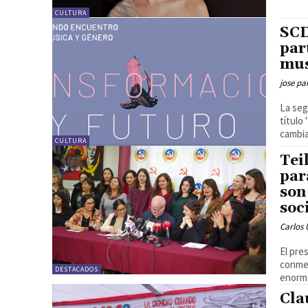
CULTURA
SCD
par
mus
jose pa
La seg
título
cambiar
CULTURA
Tei
par
son
soci
Carlos 
El pre
conmem
DESTACADOS
enorme
Cla