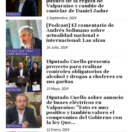
público de la región de
Valparaíso y cambio de
cautelar de Daniel Jadue
PODCAST
5 Septiembre, 2024
[Podcast] El comentario de
Andrés Solimano sobre
actualidad nacional e
internacional: Las alzas
16 Julio, 2024
LO QUE HAY TRAS
CADA NOTICIA
Diputado Cuello presenta
proyecto para realizar
controles obligatorios de
alcohol y drogas a choferes en
sus garitas
15 Mayo, 2024
NOTICIAS
Diputado Cuello sobre anuncio
de buses eléctricos en
Valparaíso: “Esto es muy
positivo y también valoro el
compromiso del Gobierno con
la ley Que...
NOTICIAS
12 Enero, 2024