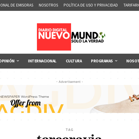
IONAL DE EMISORAS
NOSOTROS
POLÍTICA DE USO Y PRIVACIDAD
TARIFAR
OPINIÓN
INTERNACIONAL
CULTURA
PROGRAMAS
NOSO
- Advertisement -
TAG