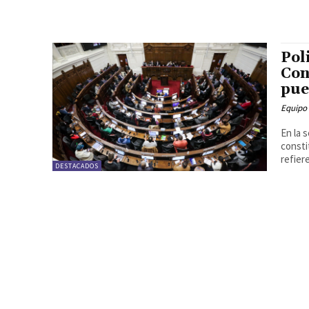
Pol
Con
pue
Equipo
En la 
consti
refiere
DESTACADOS