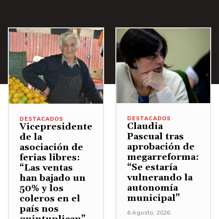
e
n
t
a
r
o
d
i
DESTACADOS
DESTACADOS
s
Claudia
Vicepresidente
m
Pascual tras
de la
aprobación de
asociación de
i
megarreforma:
ferias libres:
n
“Se estaría
“Las ventas
vulnerando la
han bajado un
u
autonomía
50% y los
i
municipal”
coleros en el
r
país nos
6 Agosto, 2026