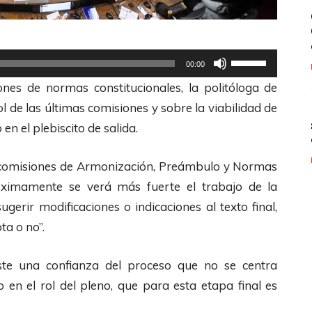
U
00:00
t
nes de normas constitucionales, la politóloga de
i
ol de las últimas comisiones y sobre la viabilidad de
l
en el plebiscito de salida.
i
z
s comisiones de Armonización, Preámbulo y Normas
a
próximamente se verá
más fuerte el trabajo de la
l
ugerir modificaciones o indicaciones al texto final,
a
ta o no”.
s
t
xiste una confianza del proceso que no se centra
e
 en el rol del pleno, que para esta etapa final es
c