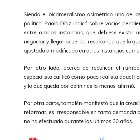
A
u
Siendo el bicameralismo asimétrico una de la
d
político, Paola Díaz indicó sobre vacíos pendi
i
entre ambas instancias, que debiese existi
o
negociar y llegar acuerdo, recalcando que lo que
ajustado o modificado en otras instancias como
Por otro lado, acerca de rectificar el rumb
especialista calificó como poco realista aquel l
y lo que queda por definir es lo menos, afirmó.
Por otra parte, también manifestó que la creac
reformar, es irresponsable en tanto demanda 
no ha efectuado durante los últimos 30 años.