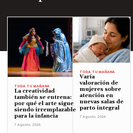
TODA TU MAÑANA
Varía
valoración de
TODA TU MAÑANA
mujeres sobre
La creatividad
atención en
también se entrena:
nuevas salas de
por qué el arte sigue
parto integral
siendo irremplazable
para la infancia
7 Agosto, 2026
7 Agosto, 2026