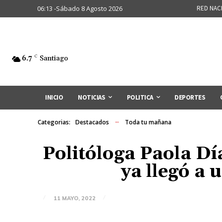
06:13 -Sábado 8 Agosto 2026
RED NAC
6.7
C
Santiago
INICIO
NOTICIAS
POLITICA
DEPORTES
Categorias:
Destacados
Toda tu mañana
Politóloga Paola Dí
ya llegó a
11 MAYO, 2022