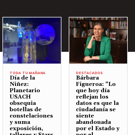
TODA TU MAÑANA
DESTACADOS
Día de la
Bárbara
Niñez:
Figueroa: “Lo
Planetario
que hoy día
USACH
reflejan los
obsequia
datos es que la
botellas de
ciudadanía se
constelaciones
siente
y suma
abandonada
exposición,
por el Estado y
talleres y Stars
por el