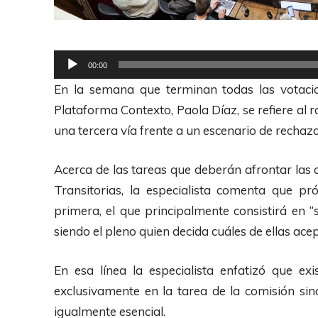
R
00:00
e
En la semana que terminan todas las votacio
p
Plataforma Contexto, Paola Díaz, se refiere al r
r
una tercera vía frente a un escenario de rechazo 
o
d
Acerca de las tareas que deberán afrontar la
u
Transitorias, la especialista comenta que 
c
primera, el que principalmente consistirá en “s
t
siendo el pleno quien decida cuáles de ellas acep
o
r
En esa línea la especialista enfatizó que e
d
exclusivamente en la tarea de la comisión sino
e
igualmente esencial.