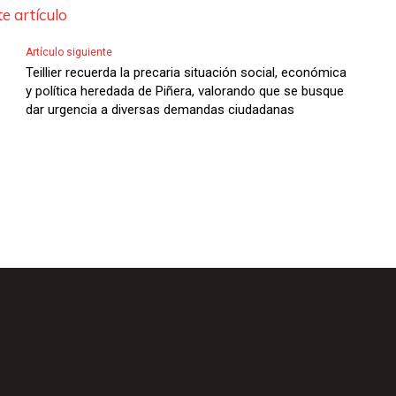
i
e artículo
b
a
Artículo siguiente
Teillier recuerda la precaria situación social, económica
/
y política heredada de Piñera, valorando que se busque
A
dar urgencia a diversas demandas ciudadanas
b
a
j
o
p
a
r
a
a
u
m