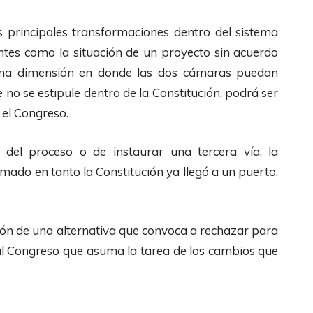
l
a
s principales transformaciones dentro del sistema
s
entes como la situación de un proyecto sin acuerdo
d
r una dimensión en donde las dos cámaras puedan
e
 no se estipule dentro de la Constitución, podrá ser
F
 el Congreso.
l
o del proceso o de instaurar una tercera vía, la
e
lamado en tanto la Constitución ya llegó a un puerto,
c
h
a
ión de una alternativa que convoca a rechazar para
s
al Congreso que asuma la tarea de los cambios que
A
r
r