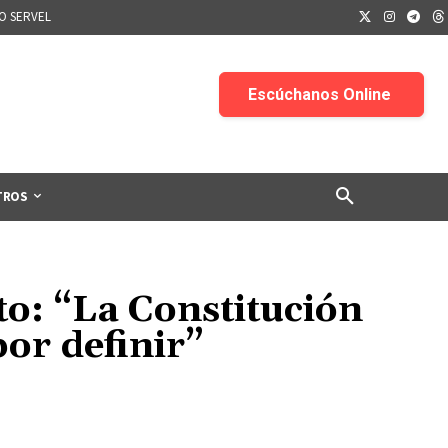
IO SERVEL
TROS
to: “La Constitución
or definir”