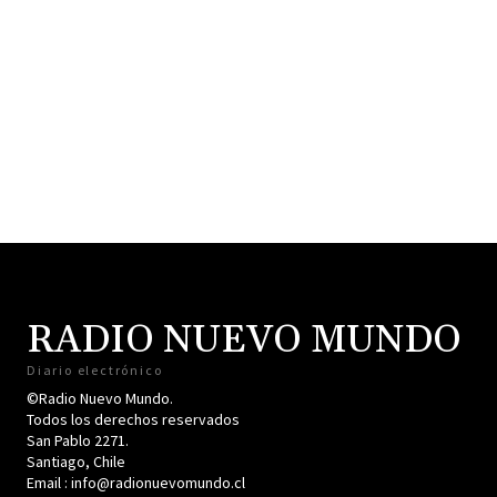
RADIO NUEVO MUNDO
Diario electrónico
©Radio Nuevo Mundo.
Todos los derechos reservados
San Pablo 2271.
Santiago, Chile
Email : info@radionuevomundo.cl