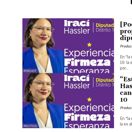
[Po
pro
dip
Produc
En “la
10- la
por...
PODCAST
“Es
Has
can
10
Produc
En “la
la ex a
POLITICA