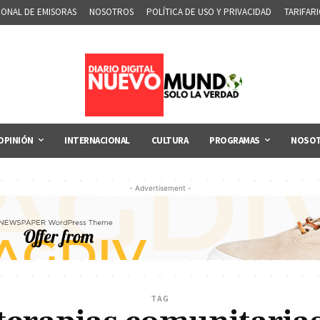
IONAL DE EMISORAS
NOSOTROS
POLÍTICA DE USO Y PRIVACIDAD
TARIFAR
OPINIÓN
INTERNACIONAL
CULTURA
PROGRAMAS
NOSO
- Advertisement -
TAG