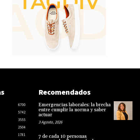
as
Recomendados
Emergencias laborales: la brecha
6700
entre cumplir la norma y saber
5742
actuar
3555
3 Agosto, 2026
2504
1781
7 de cada 10 personas