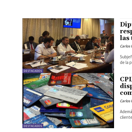
Dip
res
las
Carlos 
Subjef
de la 
DESTACADOS
CPL
dis
com
Carlos 
Además
client
DESTACADOS