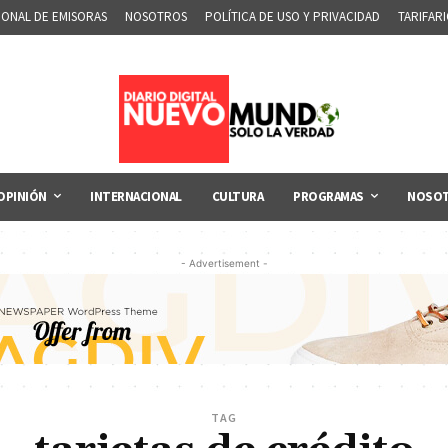
IONAL DE EMISORAS
NOSOTROS
POLÍTICA DE USO Y PRIVACIDAD
TARIFAR
OPINIÓN
INTERNACIONAL
CULTURA
PROGRAMAS
NOSO
- Advertisement -
TAG