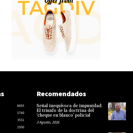
as
Recomendados
Señal inequívoca de impunidad:
6695
El triunfo de la doctrina del
5740
‘cheque en blanco’ policial
3551
3 Agosto, 2026
2500