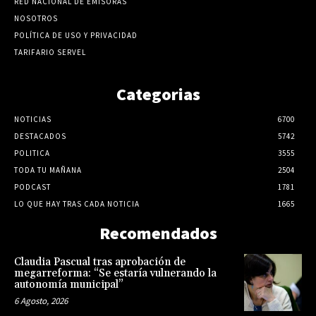
RED NACIONAL DE EMISORAS
NOSOTROS
POLÍTICA DE USO Y PRIVACIDAD
TARIFARIO SERVEL
Categorias
NOTICIAS
6700
DESTACADOS
5742
POLITICA
3555
TODA TU MAÑANA
2504
PODCAST
1781
LO QUE HAY TRAS CADA NOTICIA
1665
Recomendados
Claudia Pascual tras aprobación de
megarreforma: “Se estaría vulnerando la
autonomía municipal”
6 Agosto, 2026