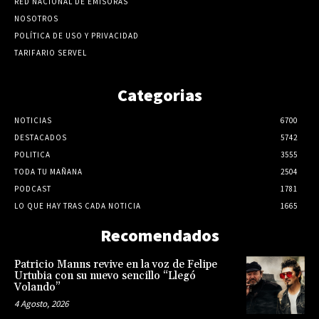
RED NACIONAL DE EMISORAS
NOSOTROS
POLÍTICA DE USO Y PRIVACIDAD
TARIFARIO SERVEL
Categorias
NOTICIAS
6700
DESTACADOS
5742
POLITICA
3555
TODA TU MAÑANA
2504
PODCAST
1781
LO QUE HAY TRAS CADA NOTICIA
1665
Recomendados
Patricio Manns revive en la voz de Felipe
Urtubia con su nuevo sencillo “Llegó
Volando”
4 Agosto, 2026