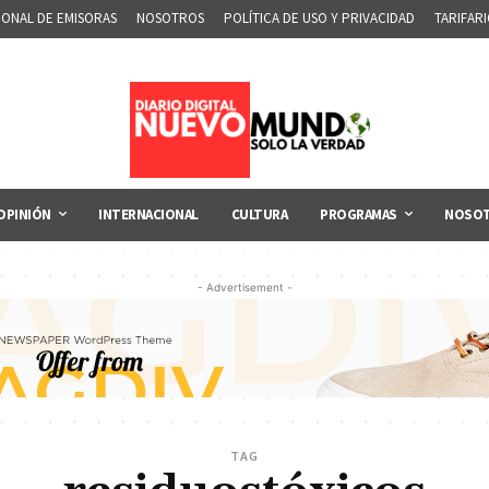
IONAL DE EMISORAS
NOSOTROS
POLÍTICA DE USO Y PRIVACIDAD
TARIFAR
OPINIÓN
INTERNACIONAL
CULTURA
PROGRAMAS
NOSO
- Advertisement -
TAG