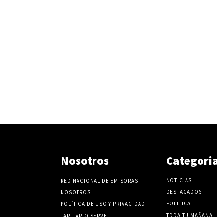
Nosotros
Categori
NOTICIAS
RED NACIONAL DE EMISORAS
DESTACADOS
NOSOTROS
POLITICA
POLÍTICA DE USO Y PRIVACIDAD
TODA TU MAÑANA
TARIFARIO SERVEL