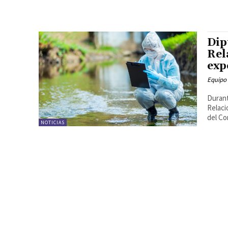
Dip
Rel
exp
Equipo
Durant
Relaci
del Co
NOTICIAS