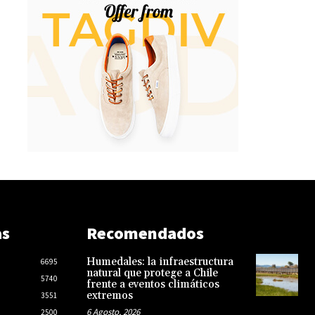
as
Recomendados
Humedales: la infraestructura
6695
natural que protege a Chile
5740
frente a eventos climáticos
extremos
3551
6 Agosto, 2026
2500