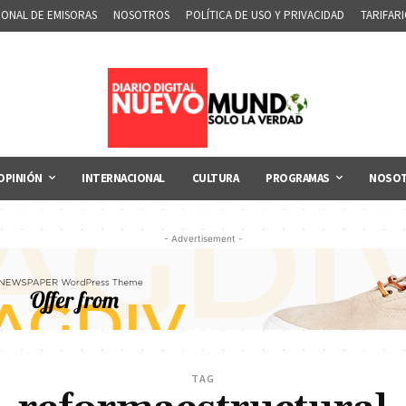
IONAL DE EMISORAS
NOSOTROS
POLÍTICA DE USO Y PRIVACIDAD
TARIFAR
OPINIÓN
INTERNACIONAL
CULTURA
PROGRAMAS
NOSO
- Advertisement -
TAG