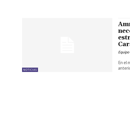
Amn
nec
est
Car
Equipo
En el 
anteri
NOTICIAS