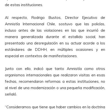
d
de estas instituciones.
u
c
Al respecto, Rodrigo Bustos, Director Ejecutivo de
t
Amnistía Internacional Chile, sostuvo que las policías,
o
incluso antes de las violaciones en las que incurrió de
r
manera generalizada durante el estallido social, han
d
presentado una desregulación en su actuar acorde a los
e
estándares de DDHH, en múltiples ocasiones y en
A
especial en contextos de manifestaciones.
u
d
Junto con ello, indicó que tanto Amnistía como otros
i
organismos internacionales que realizaron visitas en esas
o
fechas, recomendaron reformas a estas instituciones, no
al nivel de una modernización o una pequeña modificación,
señaló.
“Consideramos que tiene que haber cambios en la doctrina