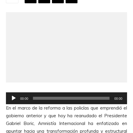
R
00:00
00:00
e
En el marco de la reforma a las policías que emprendió el
p
gobierno anterior y que hoy ha reanudado el Presidente
r
Gabriel Boric, Amnistía Internacional ha enfatizado en
o
apuntar hacia una transformación profunda y estructural