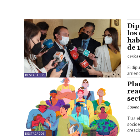
Dip
los
hab
de 
Carlos 
El dip
arrien
DESTACADOS
Pla
rea
sec
Equipo
Tras e
socioe
creació
DESTACADOS