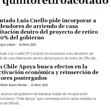
quintoretiroacotado
utado Luis Cuello pide incorporar a
 deudores de arriendo de casa
itación dentro del proyecto de retiro
10% del gobierno
Ugas Lisboa
-
16 Abril, 2022
utado Luis Cuello (PC) insistió en incorporar a los deudores de
do de casa habitación dentro del proyecto de retiro de 10% del...
n Chile Apoya busca efectos en la
ctivación económica y reinserción de
tores postergados
 Radio Nuevo Mundo
-
15 Abril, 2022
l anuncio del gobierno de impulsar el plan de recuperación
conómica "Chile Apoya" que contempla entre varias medidas la
n de 500 mil...