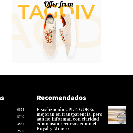
as
Recomendados
Fiscalización CPLT: GOREs
6694
mejoran en transparencia, pero
5740
aún no informan con claridad
cómo usan recursos como el
3551
Royalty Minero
2500