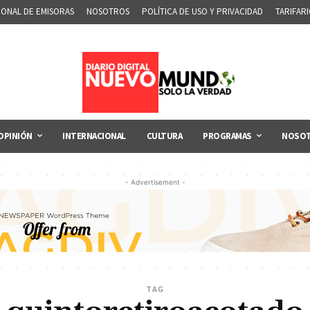
IONAL DE EMISORAS
NOSOTROS
POLÍTICA DE USO Y PRIVACIDAD
TARIFAR
OPINIÓN
INTERNACIONAL
CULTURA
PROGRAMAS
NOSO
- Advertisement -
TAG