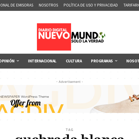
IONAL DE EMISORAS
NOSOTROS
POLÍTICA DE USO Y PRIVACIDAD
TARIFAR
OPINIÓN
INTERNACIONAL
CULTURA
PROGRAMAS
NOSO
- Advertisement -
TAG