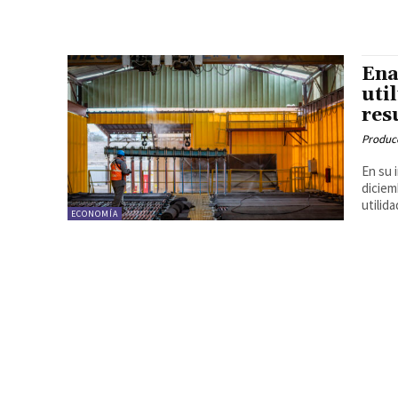
Ena
uti
res
Produc
En su 
diciem
utilida
ECONOMÍA