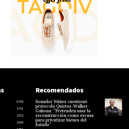
as
Recomendados
Senador Núñez cuestionó
6700
protocolo Quirtoz-Walker-
5741
Gahona: “Pretenden usar la
reconstrucción como excusa
3555
para privatizar bienes del
2504
Estado”