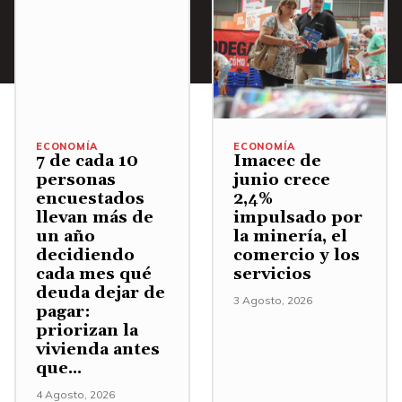
ECONOMÍA
ECONOMÍA
7 de cada 10
Imacec de
personas
junio crece
encuestados
2,4%
llevan más de
impulsado por
un año
la minería, el
decidiendo
comercio y los
cada mes qué
servicios
deuda dejar de
3 Agosto, 2026
pagar:
priorizan la
vivienda antes
que...
4 Agosto, 2026