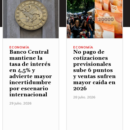
ECONOMÍA
ECONOMÍA
Banco Central
No pago de
mantiene la
cotizaciones
tasa de interés
previsionales
en 4,5% y
sube 6 puntos
advierte mayor
y ventas sufren
incertidumbre
mayor caída en
por escenario
2026
internacional
28 Julio, 2026
29 Julio, 2026