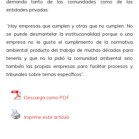
A
demanda tanto de las comunidades como de las
o
u
entidades privadas:
d
d
u
i
“Hay empresas que cumplen y otras que no cumplen. No
c
o
se puede desmantelar la institucionalidad porque a una
t
empresa no le gusta el cumplimiento de la normativa
o
ambiental, producto del trabajo de muchas décadas para
r
tenerla y que no la pidió la comunidad ambiental sino
d
también las propias empresas para facilitar procesos y
e
tribunales sobre temas específicos”.
A
u
d
Descarga como PDF
i
o
Imprime este artículo